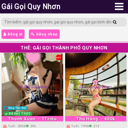
Gái Gọi Quy Nhơn
Đăng kí
Đăng nhập
THẺ:
GÁI GỌI THÀNH PHỐ QUY NHƠN
HOT
Ship Tận Nơi
ĐÃ XÁC THỰC
Thanh Xuân
- 1Triệu
Thu Hằng
- 400k
Tuổi: 2002
296
Tuổi: 1996
213