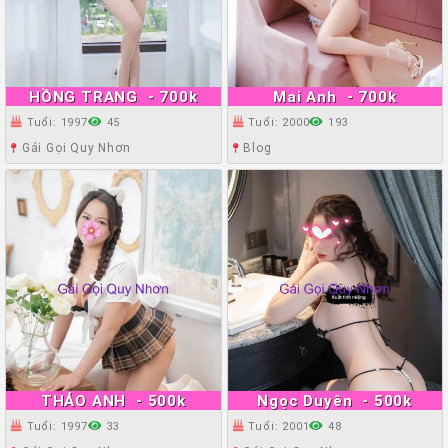
HỒNG TRANG
- 700k
Mai Anh
- 700k
Tuổi: 1997
45
Tuổi: 2000
193
Gái Gọi Quy Nhơn
Blog
THẢO ANH
- 500k
Ngọc Duyên
- 500k
Tuổi: 1997
33
Tuổi: 2001
48