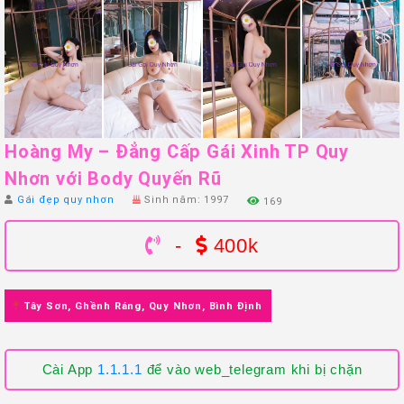
Hoàng My – Đẳng Cấp Gái Xinh TP Quy
Nhơn với Body Quyến Rũ
Gái đẹp quy nhơn
Sinh năm: 1997
169
-
400k
Tây Sơn, Ghềnh Ráng, Quy Nhơn, Bình Định
Cài App
1.1.1.1
để vào web_telegram khi bị chặn