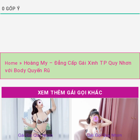
0
GÓP Ý
»
Hoàng My – Đẳng Cấp Gái Xinh TP Quy Nhơn
Home
với Body Quyến Rũ
XEM THÊM GÁI GỌI KHÁC