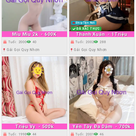
Ship Tận Nơi
ĐÃ XÁC THỰC
Miu Miu 2k
- 600K
Thanh Xuân
- 1Triệu
Tuổi: 2000
40
Tuổi: 2002
288
Gái Gọi Quy Nhơn
Gái Gọi Quy Nhơn
Triệu Vy
- 500k
Yến Tây Đa Dâm
- 700k
Tuổi: 1998
44
Tuổi: 2001
46