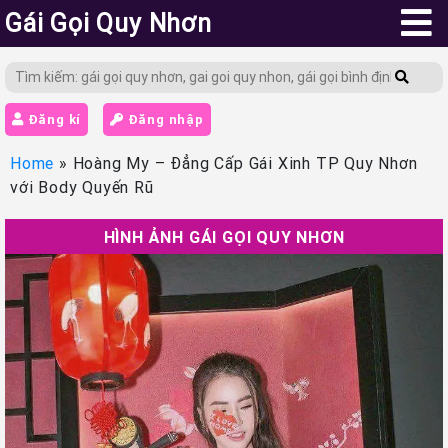
Gái Gọi Quy Nhơn
Đăng kí
Đăng nhập
Home
»
Hoàng My – Đẳng Cấp Gái Xinh TP Quy Nhơn
với Body Quyến Rũ
HÌNH ẢNH GÁI GỌI QUY NHƠN