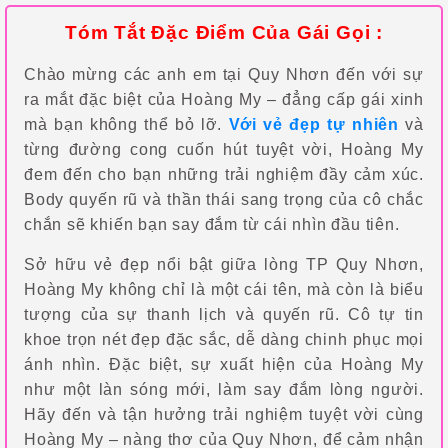
Tóm Tắt Đặc Điểm Của Gái Gọi :
Chào mừng các anh em tại Quy Nhơn đến với sự
ra mắt đặc biệt của Hoàng My – đẳng cấp gái xinh
mà bạn không thể bỏ lỡ.
Với vẻ đẹp tự nhiên
và
từng đường cong cuốn hút tuyệt vời, Hoàng My
đem đến cho bạn những trải nghiệm đầy cảm xúc.
Body quyến rũ và thần thái sang trọng của cô chắc
chắn sẽ khiến bạn say đắm từ cái nhìn đầu tiên.
Sở hữu vẻ đẹp nổi bật giữa lòng TP Quy Nhơn,
Hoàng My không chỉ là một cái tên, mà còn là biểu
tượng của sự thanh lịch và quyến rũ. Cô tự tin
khoe trọn nét đẹp đặc sắc, dễ dàng chinh phục mọi
ánh nhìn. Đặc biệt, sự xuất hiện của Hoàng My
như một làn sóng mới, làm say đắm lòng người.
Hãy đến và tận hưởng trải nghiệm tuyệt vời cùng
Hoàng My – nàng thơ của Quy Nhơn, để cảm nhận