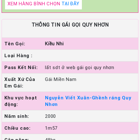
XEM HÀNG BÌNH CHỌN
TẠI ĐÂY
THÔNG TIN GÁI GỌI QUY NHƠN
Tên Gọi:
Kiều Nhi
Loại Hàng :
Pass Kết Nối:
lất sdt ở web gái gọi quy nhơn
Xuất Xứ Của
Gái Miền Nam
Em Gái:
Khu vực hoạt
Nguyễn Viết Xuân-Ghềnh ráng Quy
động:
Nhơn
Năm sinh:
2000
Chiều cao:
1m57
Cân nặng:
48kg