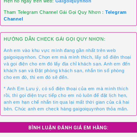
Hẹn hò ngay trên web:
Gaigoiquynhon
Tham Telegram Channel Gái Gọi Quy Nhơn :
Telegram
Channel
HƯỚNG DẪN CHECK GÁI GỌI QUY NHƠN:
Anh em vào khu vực mình đang gần nhất trên web
gaigoiquynhon. Chọn em mà mình thích, lấy số điện thoại
và gọi điện cho em đó lấy địa chỉ khách sạn. Anh em đến
khách sạn và Đặt phòng khách sạn, nhắn tin số phòng
cho em đó, thì em đó sẽ đến.
* Anh Em Lưu ý, có số điện thoại của em mà mình thích
rồi, thì gọi điện trực tiếp cho em nó luôn để đặt lịch hẹn,
anh em hạn chế nhắn tin qua lại mất thời gian của cả hai
bên. Chúc anh em check hàng gaigoiquynhon thỏa mãn.
BÌNH LUẬN ĐÁNH GIÁ EM HÀNG: