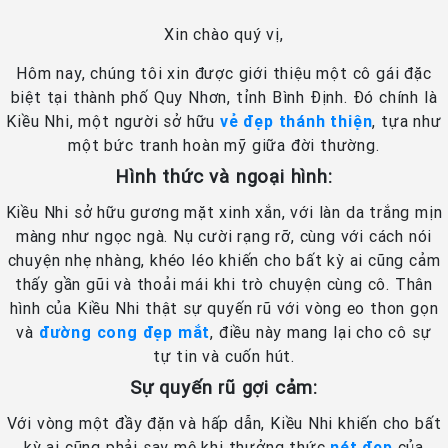
Xin chào quý vị,
Hôm nay, chúng tôi xin được giới thiệu một cô gái đặc
biệt tại thành phố Quy Nhơn, tỉnh Bình Định. Đó chính là
Kiều Nhi, một người sở hữu
vẻ đẹp thánh thiện
, tựa như
một bức tranh hoàn mỹ giữa đời thường.
Hình thức và ngoại hình:
Kiều Nhi sở hữu gương mặt xinh xắn, với làn da trắng mịn
màng như ngọc ngà. Nụ cười rạng rỡ, cùng với cách nói
chuyện nhẹ nhàng, khéo léo khiến cho bất kỳ ai cũng cảm
thấy gần gũi và thoải mái khi trò chuyện cùng cô. Thân
hình của Kiều Nhi thật sự quyến rũ với vòng eo thon gọn
và
đường cong đẹp mắt
, điều này mang lại cho cô sự
tự tin và cuốn hút.
Sự quyến rũ gợi cảm:
Với vòng một đầy đặn và hấp dẫn, Kiều Nhi khiến cho bất
kỳ ai cũng phải say mê khi thưởng thức
nét đẹp
của