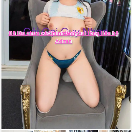
Đã lâu chưa xác minh ảnh, vui lòng liên hệ
Chưa duyệt
Admin