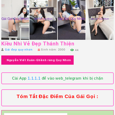
Kiều Nhi Vẻ Đẹp Thánh Thiện
Gái đẹp quy nhơn
Sinh năm: 2000
44
Nguyễn Viết Xuân-Ghềnh ráng Quy Nhơn
Cài App
1.1.1.1
để vào web_telegram khi bị chặn
Tóm Tắt Đặc Điểm Của Gái Gọi :