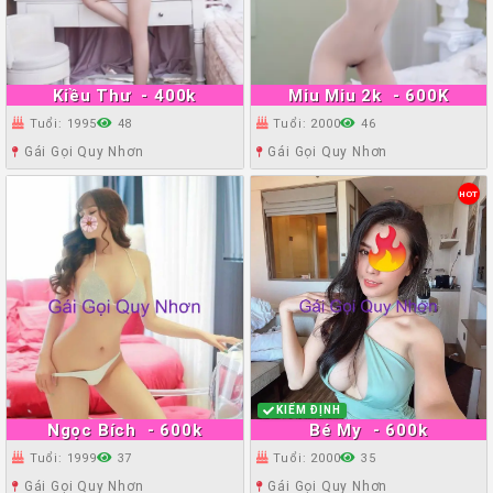
Kiều Thư
- 400k
Miu Miu 2k
- 600K
Tuổi: 1995
48
Tuổi: 2000
46
Gái Gọi Quy Nhơn
Gái Gọi Quy Nhơn
HOT
KIỂM ĐỊNH
Ngọc Bích
- 600k
Bé My
- 600k
Tuổi: 1999
37
Tuổi: 2000
35
Gái Gọi Quy Nhơn
Gái Gọi Quy Nhơn