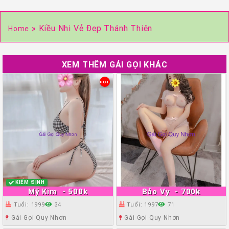
»
Kiều Nhi Vẻ Đẹp Thánh Thiện
Home
XEM THÊM GÁI GỌI KHÁC
HOT
KIỂM ĐỊNH
Mỹ Kim
- 500k
Bảo Vy
- 700k
Tuổi: 1999
34
Tuổi: 1997
71
Gái Gọi Quy Nhơn
Gái Gọi Quy Nhơn