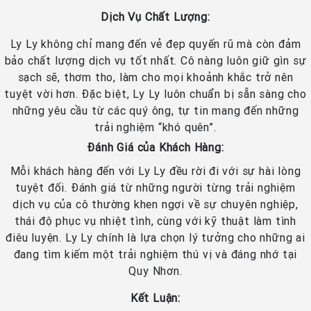
Dịch Vụ Chất Lượng:
Ly Ly không chỉ mang đến vẻ đẹp quyến rũ mà còn đảm
bảo chất lượng dịch vụ tốt nhất. Cô nàng luôn giữ gìn sự
sạch sẽ, thơm tho, làm cho mọi khoảnh khắc trở nên
tuyệt vời hơn. Đặc biệt, Ly Ly luôn chuẩn bị sẵn sàng cho
những yêu cầu từ các quý ông, tự tin mang đến những
trải nghiệm “khó quên”.
Đánh Giá của Khách Hàng:
Mỗi khách hàng đến với Ly Ly đều rời đi với sự hài lòng
tuyệt đối. Đánh giá từ những người từng trải nghiệm
dịch vụ của cô thường khen ngợi về sự chuyên nghiệp,
thái độ phục vụ nhiệt tình, cùng với kỹ thuật làm tình
điêu luyện. Ly Ly chính là lựa chọn lý tưởng cho những ai
đang tìm kiếm một trải nghiệm thú vị và đáng nhớ tại
Quy Nhơn.
Kết Luận: