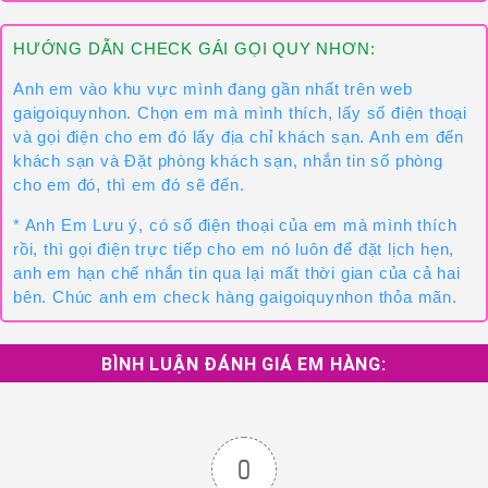
HƯỚNG DẪN CHECK GÁI GỌI QUY NHƠN:
Anh em vào khu vực mình đang gần nhất trên web
gaigoiquynhon. Chọn em mà mình thích, lấy số điện thoại
và gọi điện cho em đó lấy địa chỉ khách sạn. Anh em đến
khách sạn và Đặt phòng khách sạn, nhắn tin số phòng
cho em đó, thì em đó sẽ đến.
* Anh Em Lưu ý, có số điện thoại của em mà mình thích
rồi, thì gọi điện trực tiếp cho em nó luôn để đặt lịch hẹn,
anh em hạn chế nhắn tin qua lại mất thời gian của cả hai
bên. Chúc anh em check hàng gaigoiquynhon thỏa mãn.
BÌNH LUẬN ĐÁNH GIÁ EM HÀNG:
0