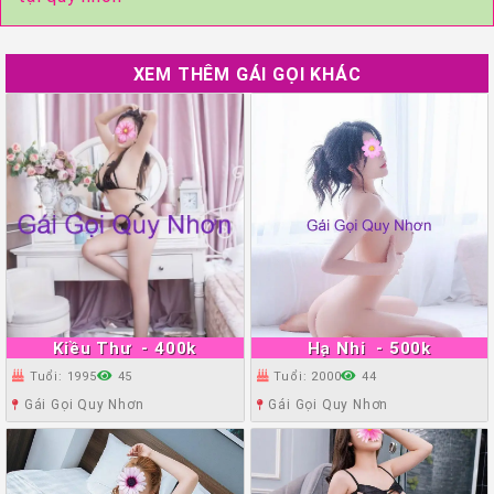
XEM THÊM GÁI GỌI KHÁC
Kiều Thư
- 400k
Hạ Nhi
- 500k
Tuổi: 1995
45
Tuổi: 2000
44
Gái Gọi Quy Nhơn
Gái Gọi Quy Nhơn