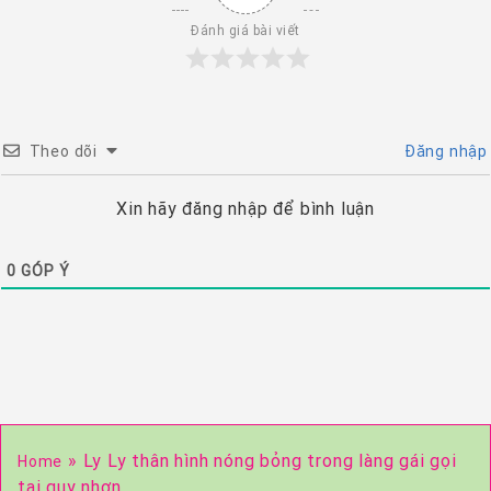
Đánh giá bài viết
Theo dõi
Đăng nhập
Xin hãy đăng nhập để bình luận
0
GÓP Ý
»
Ly Ly thân hình nóng bỏng trong làng gái gọi
Home
tại quy nhơn