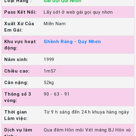
Loại Hàng :
Gái Gọi Qui Nhơn
Pass Kết Nối:
Lấy sdt ở web gái gọi quy nhơn
Xuất Xứ Của
Miền Nam
Em Gái:
Khu vực hoạt
Ghềnh Ráng - Quy Nhơn
động:
Năm sinh:
1999
Chiều cao:
1m57
Cân nặng:
52kg
Thông số 3
90 - 63 - 91
vòng:
Thời gian
Từ 9 h sáng đến 24 h khuya hàng ngày
Làm việc:
Dịch vụ làm
Qua đêm Hôn môi Vét máng BJ Hôn vú