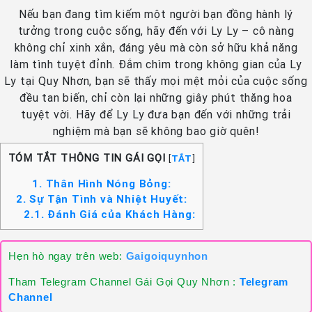
Nếu bạn đang tìm kiếm một người bạn đồng hành lý
tưởng trong cuộc sống, hãy đến với Ly Ly – cô nàng
không chỉ xinh xắn, đáng yêu mà còn sở hữu khả năng
làm tình tuyệt đỉnh. Đắm chìm trong không gian của Ly
Ly tại Quy Nhơn, bạn sẽ thấy mọi mệt mỏi của cuộc sống
đều tan biến, chỉ còn lại những giây phút thăng hoa
tuyệt vời. Hãy để Ly Ly đưa bạn đến với những trải
nghiệm mà bạn sẽ không bao giờ quên!
TÓM TẮT THÔNG TIN GÁI GỌI
[
TẮT
]
1.
Thân Hình Nóng Bỏng:
2.
Sự Tận Tình và Nhiệt Huyết:
2.1.
Đánh Giá của Khách Hàng:
Hẹn hò ngay trên web:
Gaigoiquynhon
Tham Telegram Channel Gái Gọi Quy Nhơn :
Telegram
Channel