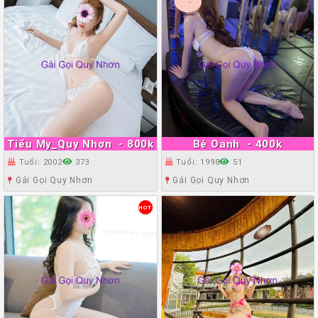
Tiểu My_Quy Nhơn
- 800k
Bé Oanh
- 400k
Tuổi: 2002
373
Tuổi: 1998
51
Gái Gọi Quy Nhơn
Gái Gọi Quy Nhơn
HOT