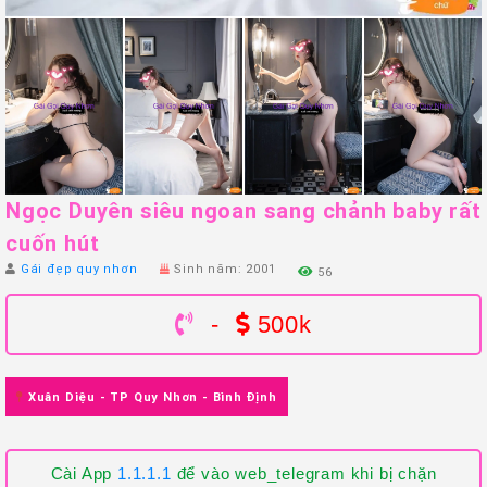
Ngọc Duyên siêu ngoan sang chảnh baby rất
cuốn hút
Gái đẹp quy nhơn
Sinh năm: 2001
56
-
500k
Xuân Diệu - TP Quy Nhơn - Bình Định
Cài App
1.1.1.1
để vào web_telegram khi bị chặn