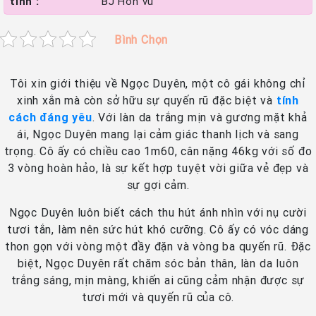
tình :
BJ Hôn vú
Bình Chọn
Tôi xin giới thiệu về Ngọc Duyên, một cô gái không chỉ
xinh xắn mà còn sở hữu sự quyến rũ đặc biệt và
tính
cách đáng yêu
. Với làn da trắng mịn và gương mặt khả
ái, Ngọc Duyên mang lại cảm giác thanh lịch và sang
trọng. Cô ấy có chiều cao 1m60, cân nặng 46kg với số đo
3 vòng hoàn hảo, là sự kết hợp tuyệt vời giữa vẻ đẹp và
sự gợi cảm.
Ngọc Duyên luôn biết cách thu hút ánh nhìn với nụ cười
tươi tắn, làm nên sức hút khó cưỡng. Cô ấy có vóc dáng
thon gọn với vòng một đầy đặn và vòng ba quyến rũ. Đặc
biệt, Ngọc Duyên rất chăm sóc bản thân, làn da luôn
trắng sáng, mịn màng, khiến ai cũng cảm nhận được sự
tươi mới và quyến rũ của cô.