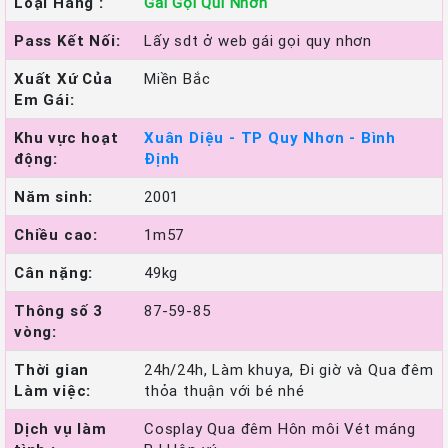
Loại Hàng :
Gái Gọi Qui Nhơn
Pass Kết Nối:
Lấy sdt ở web gái gọi quy nhơn
Xuất Xứ Của
Miền Bắc
Em Gái:
Khu vực hoạt
Xuân Diệu - TP Quy Nhơn - Bình
động:
Định
Năm sinh:
2001
Chiều cao:
1m57
Cân nặng:
49kg
Thông số 3
87-59-85
vòng:
Thời gian
24h/24h, Làm khuya, Đi giờ và Qua đêm
Làm việc:
thỏa thuận với bé nhé
Dịch vụ làm
Cosplay Qua đêm Hôn môi Vét máng