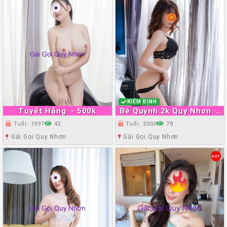
KIỂM ĐỊNH
Tuyết Hằng
- 500k
Bé Quỳnh 2k Quy Nhơn
-
700k
Tuổi: 1997
42
Tuổi: 2000
78
Gái Gọi Quy Nhơn
Gái Gọi Quy Nhơn
HOT