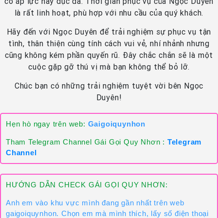
có áp lực hay dục dã. Thời gian phục vụ của Ngọc Duyên
là rất linh hoạt, phù hợp với nhu cầu của quý khách.
Hãy đến với Ngọc Duyên để trải nghiệm sự phục vụ tận
tình, thân thiện cùng tính cách vui vẻ, nhí nhảnh nhưng
cũng không kém phần quyến rũ. Đây chắc chắn sẽ là một
cuộc gặp gỡ thú vị mà bạn không thể bỏ lỡ.
Chúc bạn có những trải nghiệm tuyệt vời bên Ngọc
Duyên!
Hẹn hò ngay trên web:
Gaigoiquynhon
Tham Telegram Channel Gái Gọi Quy Nhơn :
Telegram
Channel
HƯỚNG DẪN CHECK GÁI GỌI QUY NHƠN:
Anh em vào khu vực mình đang gần nhất trên web
gaigoiquynhon. Chọn em mà mình thích, lấy số điện thoại