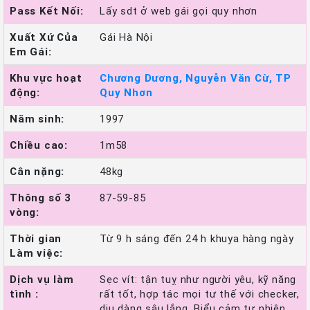
Pass Kết Nối:
Lấy sdt ở web gái gọi quy nhơn
Xuất Xứ Của
Gái Hà Nội
Em Gái:
Khu vực hoạt
Chương Dương, Nguyễn Văn Cừ, TP
động:
Quy Nhơn
Năm sinh:
1997
Chiều cao:
1m58
Cân nặng:
48kg
Thông số 3
87-59-85
vòng:
Thời gian
Từ 9 h sáng đến 24 h khuya hàng ngày
Làm việc:
Dịch vụ làm
Sẹc vít: tận tuỵ như người yêu, kỹ năng
tình :
rất tốt, hợp tác mọi tư thế với checker,
dịu dàng sâu lắng. Biểu cảm tự nhiên