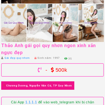
Thảo Anh gái gọi quy nhơn ngon xinh xắn
ngực đẹp
Gái đẹp quy nhơn
Sinh năm: 1997
35
-
500k
Chương Dương, Nguyễn Văn Cừ, TP Quy Nhơn
Cài App
1.1.1.1
để vào web_telegram khi bị chặn