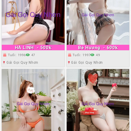
HÀ LINH
- 500k
Bé Hương
- 600k
Tuổi: 1996
47
Tuổi: 1997
49
Gái Gọi Quy Nhơn
Gái Gọi Quy Nhơn