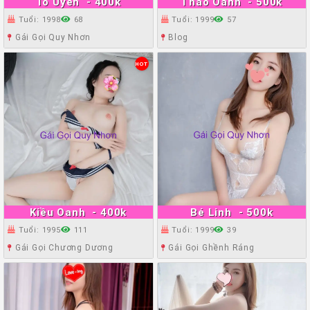
Tố Uyên
- 400k
Thảo Oanh
- 500k
Tuổi: 1998
68
Tuổi: 1999
57
Gái Gọi Quy Nhơn
Blog
HOT
Kiều Oanh
- 400k
Bé Linh
- 500k
Tuổi: 1995
111
Tuổi: 1999
39
Gái Gọi Chương Dương
Gái Gọi Ghềnh Ráng