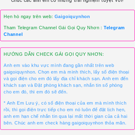
Chúc các anh em có những trải nghiệm tuyệt vời!
Hẹn hò ngay trên web:
Gaigoiquynhon
Tham Telegram Channel Gái Gọi Quy Nhơn :
Telegram
Channel
HƯỚNG DẪN CHECK GÁI GỌI QUY NHƠN:
Anh em vào khu vực mình đang gần nhất trên web
gaigoiquynhon. Chọn em mà mình thích, lấy số điện thoại
và gọi điện cho em đó lấy địa chỉ khách sạn. Anh em đến
khách sạn và Đặt phòng khách sạn, nhắn tin số phòng
cho em đó, thì em đó sẽ đến.
* Anh Em Lưu ý, có số điện thoại của em mà mình thích
rồi, thì gọi điện trực tiếp cho em nó luôn để đặt lịch hẹn,
anh em hạn chế nhắn tin qua lại mất thời gian của cả hai
bên. Chúc anh em check hàng gaigoiquynhon thỏa mãn.