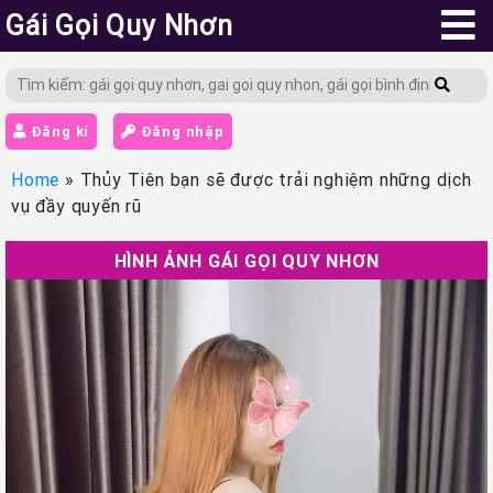
Gái Gọi Quy Nhơn
Đăng kí
Đăng nhập
Home
»
Thủy Tiên bạn sẽ được trải nghiệm những dịch
vụ đầy quyến rũ
HÌNH ẢNH GÁI GỌI QUY NHƠN