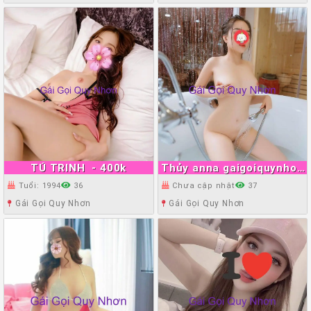
TÚ TRINH
- 400k
Thủy anna gaigoiquynhon
Siêu mẫu dáng đẹp
Tuổi: 1994
36
Chưa cập nhật
37
Gái Gọi Quy Nhơn
Gái Gọi Quy Nhơn