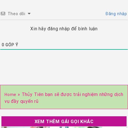
Theo dõi
Đăng nhập
Xin hãy đăng nhập để bình luận
0
GÓP Ý
»
Thủy Tiên bạn sẽ được trải nghiệm những dịch
Home
vụ đầy quyến rũ
XEM THÊM GÁI GỌI KHÁC