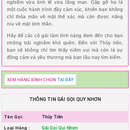
nghiệm vừa tinh tế vừa lãng mạn. Gặp gỡ họ là
một cuộc hành trình đầy cảm xúc, khiến bạn không
chỉ thỏa mãn về mặt thể xác mà còn được nâng
niu về mặt tinh thần.
Hãy để các cô gái làm tình nàng đem đến cho bạn
những trải nghiệm khó quên. Đến với Thủy tiên,
bạn sẽ không chỉ tìm thấy niềm vui mà còn là sự
đồng cảm và yêu thương mà bạn lâu nay tìm kiếm.
XEM HÀNG BÌNH CHỌN
TẠI ĐÂY
THÔNG TIN GÁI GỌI QUY NHƠN
Tên Gọi:
Thủy Tiên
Loại Hàng :
Gái Gọi Qui Nhơn