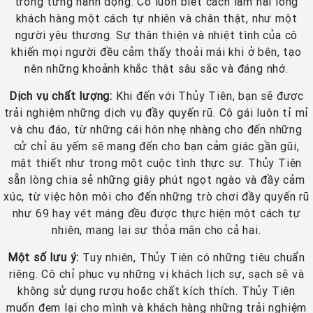
trong từng hành động. Cô luôn biết cách làm hài lòng
khách hàng một cách tự nhiên và chân thật, như một
người yêu thương. Sự thân thiện và nhiệt tình của cô
khiến mọi người đều cảm thấy thoải mái khi ở bên, tạo
nên những khoảnh khắc thật sâu sắc và đáng nhớ.
Dịch vụ chất lượng:
Khi đến với Thủy Tiên, bạn sẽ được
trải nghiệm những dịch vụ đầy quyến rũ. Cô gái luôn tỉ mỉ
và chu đáo, từ những cái hôn nhẹ nhàng cho đến những
cử chỉ âu yếm sẽ mang đến cho bạn cảm giác gần gũi,
mật thiết như trong một cuộc tình thực sự. Thủy Tiên
sẵn lòng chia sẻ những giây phút ngọt ngào và đầy cảm
xúc, từ việc hôn môi cho đến những trò chơi đầy quyến rũ
như 69 hay vét máng đều được thực hiện một cách tự
nhiên, mang lại sự thỏa mãn cho cả hai.
Một số lưu ý:
Tuy nhiên, Thủy Tiên có những tiêu chuẩn
riêng. Cô chỉ phục vụ những vị khách lịch sự, sạch sẽ và
không sử dụng rượu hoặc chất kích thích. Thủy Tiên
muốn đem lại cho mình và khách hàng những trải nghiệm