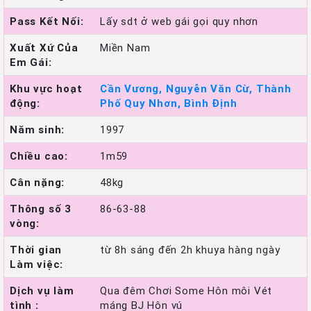
Pass Kết Nối:
Lấy sdt ở web gái gọi quy nhơn
Xuất Xứ Của
Miền Nam
Em Gái:
Khu vực hoạt
Cần Vương, Nguyễn Văn Cừ, Thành
động:
Phố Quy Nhơn, Bình Định
Năm sinh:
1997
Chiều cao:
1m59
Cân nặng:
48kg
Thông số 3
86-63-88
vòng:
Thời gian
từ 8h sáng đến 2h khuya hàng ngày
Làm việc:
Dịch vụ làm
Qua đêm Chơi Some Hôn môi Vét
tình :
máng BJ Hôn vú