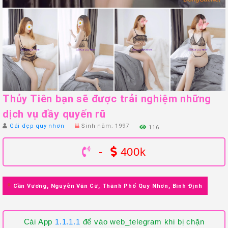
Thủy Tiên bạn sẽ được trải nghiệm những
dịch vụ đầy quyến rũ
Gái đẹp quy nhơn
Sinh năm: 1997
116
-
400k
Cần Vương, Nguyễn Văn Cừ, Thành Phố Quy Nhơn, Bình Định
Cài App
1.1.1.1
để vào web_telegram khi bị chặn