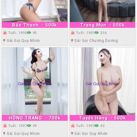
Bảo Thanh
- 500k
Trang Mun
- 500k
Tuổi: 1995
95
Tuổi: 1997
216
Gái Gọi Quy Nhơn
Gái Gọi Chương Dương
HỒNG TRANG
- 700k
Tuyết Hằng
- 500k
Tuổi: 1997
49
Tuổi: 1997
42
Gái Gọi Quy Nhơn
Gái Gọi Quy Nhơn