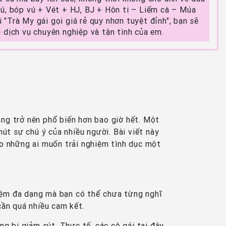
ú, bóp vú + Vét + HJ, BJ + Hôn ti – Liếm cà – Múa
"Trà My gái gọi giá rẻ quy nhơn tuyệt đỉnh", bạn sẽ
 dịch vụ chuyên nghiệp và tận tình của em.
àng trở nên phổ biến hơn bao giờ hết. Một
hút sự chú ý của nhiều người. Bài viết này
cho những ai muốn trải nghiệm tình dục một
hiệm đa dạng mà bạn có thể chưa từng nghĩ
cần quá nhiều cam kết.
ng bị giảm sút. Thực tế, các cô gái tại đây