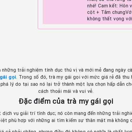
nhé! Cam kết: Hôn v
cột + Tắm chungVới 
không thất vọng với
m những trải nghiệm tình dục thú vị và mới mẻ đang ngày c
gái gọi
. Trong số đó, trà my gái gọi với mức giá rẻ đã thu 
 phá lý do tại sao nó lại trở thành một lựa chọn hấp dẫn 
cách thoải mái và vui vẻ.
Đặc điểm của trà my gái gọi
t dịch vụ giải trí tình dục; nó còn mang đến những trải ng
biệt phù hợp với những ai tìm kiếm sự thân mật mà không 
á cả phải chăng, nhưng điều đó không có nghĩa là chất lượ