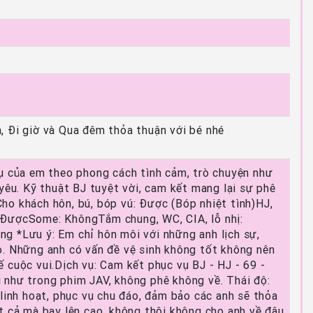
, Đi giờ và Qua đêm thỏa thuận với bé nhé
ụ của em theo phong cách tình cảm, trò chuyện như
 yêu. Kỹ thuật BJ tuyệt vời, cam kết mang lại sự phê
o khách hôn, bú, bóp vú: Được (Bóp nhiệt tình)HJ,
ĐượcSome: KhôngTắm chung, WC, CIA, lỗ nhị:
g *Lưu ý: Em chỉ hôn môi với những anh lịch sự,
o. Những anh có vấn đề vệ sinh không tốt không nên
 cuộc vui.Dịch vụ: Cam kết phục vụ BJ - HJ - 69 -
 như trong phim JAV, không phê không về. Thái độ:
 linh hoạt, phục vụ chu đáo, đảm bảo các anh sẽ thỏa
t cả mà bay lên cao, không thôi không cho anh về đâu