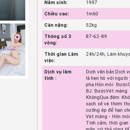
Năm sinh:
1997
Chiều cao:
1m60
Cân nặng:
52kg
Thông số 3
87-62-89
vòng:
Thời gian Làm
24h/24h, Làm khuya
việc:
Dịch vụ làm
Dịch văn bản:Dịch v
tình :
là hẹn hò với người
pha.Hôn môi: ĐượcCh
BJ: ĐượcVét máng: 
KhôngQua đêm: Khôn
sạch sẽ và thơm th
cưỡng ép để hạn chế
Vét máng - Hôn môi
Tình cảm, thời gian
mãn, cứ thả rông tấ