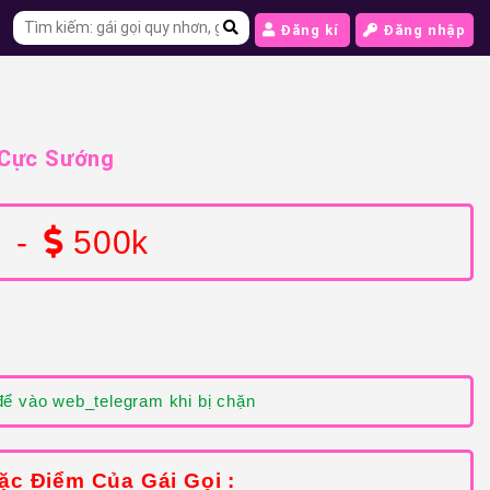
Đăng kí
Đăng nhập
 Cực Sướng
-
500k
ể vào web_telegram khi bị chặn
ặc Điểm Của Gái Gọi :