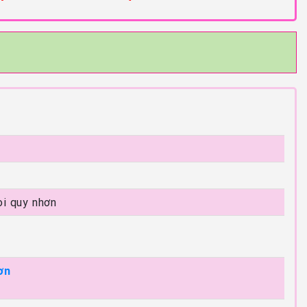
ọi quy nhơn
ơn