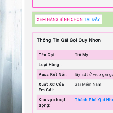
XEM HÀNG BÌNH CHỌN
TẠI ĐÂY
Thông Tin Gái Gọi Quy Nhơn
Tên Gọi:
Trà My
Loại Hàng :
Pass Kết Nối:
lấy sdt ở web gái g
Xuất Xứ Của
Gái Miền Nam
Em Gái:
Khu vực hoạt
Thành Phố Qui Nh
động: