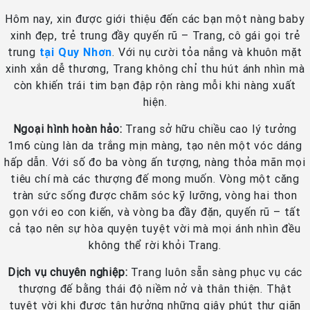
Hôm nay, xin được giới thiệu đến các bạn một nàng baby
xinh đẹp, trẻ trung đầy quyến rũ – Trang, cô gái gọi trẻ
trung
tại Quy Nhơn
. Với nụ cười tỏa nắng và khuôn mặt
xinh xắn dễ thương, Trang không chỉ thu hút ánh nhìn mà
còn khiến trái tim bạn đập rộn ràng mỗi khi nàng xuất
hiện.
Ngoại hình hoàn hảo:
Trang sở hữu chiều cao lý tưởng
1m6 cùng làn da trắng mịn màng, tạo nên một vóc dáng
hấp dẫn. Với số đo ba vòng ấn tượng, nàng thỏa mãn mọi
tiêu chí mà các thượng đế mong muốn. Vòng một căng
tràn sức sống được chăm sóc kỹ lưỡng, vòng hai thon
gọn với eo con kiến, và vòng ba đầy đặn, quyến rũ – tất
cả tạo nên sự hòa quyện tuyệt vời mà mọi ánh nhìn đều
không thể rời khỏi Trang.
Dịch vụ chuyên nghiệp:
Trang luôn sẵn sàng phục vụ các
thượng đế bằng thái độ niềm nở và thân thiện. Thật
tuyệt vời khi được tận hưởng những giây phút thư giãn