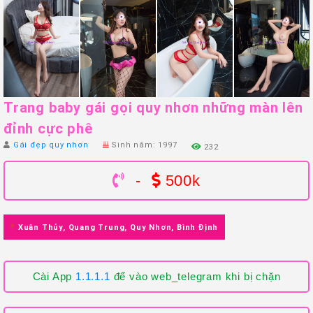
Trang baby gái gọi quy nhơn những màn lên
đỉnh cực phê
Gái đẹp quy nhơn
Sinh năm: 1997
232
-
500k
Xuân Thủy, Quang Trung, Quy Nhơn, Bình Định
Cài App
1.1.1.1
để vào web_telegram khi bị chặn