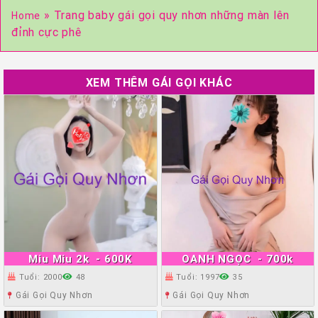
»
Trang baby gái gọi quy nhơn những màn lên
Home
đỉnh cực phê
XEM THÊM GÁI GỌI KHÁC
Miu Miu 2k
- 600K
OANH NGỌC
- 700k
Tuổi: 2000
48
Tuổi: 1997
35
Gái Gọi Quy Nhơn
Gái Gọi Quy Nhơn