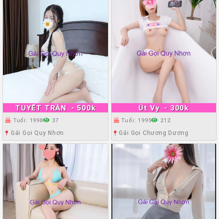
TUYẾT TRẦN
- 500k
Út Vy
- 300k
Tuổi: 1998
37
Tuổi: 1995
212
Gái Gọi Quy Nhơn
Gái Gọi Chương Dương