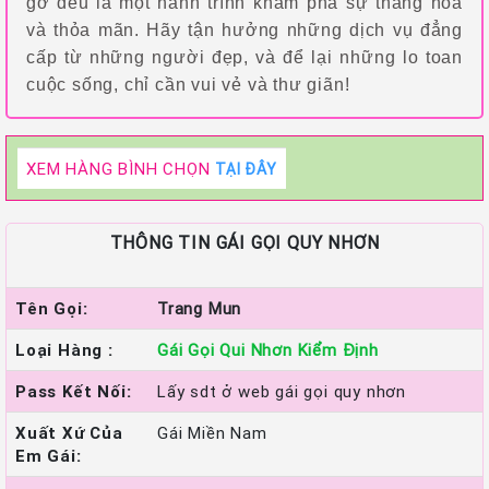
gỡ đều là một hành trình khám phá sự thăng hoa
và thỏa mãn. Hãy tận hưởng những dịch vụ đẳng
cấp từ những người đẹp, và để lại những lo toan
cuộc sống, chỉ cần vui vẻ và thư giãn!
XEM HÀNG BÌNH CHỌN
TẠI ĐÂY
THÔNG TIN GÁI GỌI QUY NHƠN
Tên Gọi:
Trang Mun
Loại Hàng :
Gái Gọi Qui Nhơn Kiểm Định
Pass Kết Nối:
Lấy sdt ở web gái gọi quy nhơn
Xuất Xứ Của
Gái Miền Nam
Em Gái: