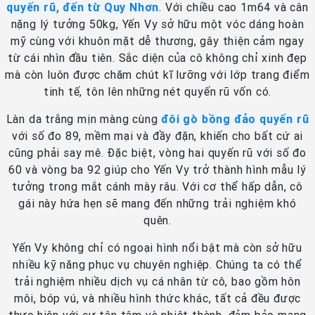
quyến rũ, đến từ Quy Nhơn
. Với chiều cao 1m64 và cân
nặng lý tưởng 50kg, Yến Vy sở hữu một vóc dáng hoàn
mỹ cùng với khuôn mặt dễ thương, gây thiện cảm ngay
từ cái nhìn đầu tiên. Sắc diện của cô không chỉ xinh đẹp
mà còn luôn được chăm chút kĩ lưỡng với lớp trang điểm
tinh tế, tôn lên những nét quyến rũ vốn có.
Làn da trắng mịn màng cùng
đôi gò bồng đảo quyến rũ
với số đo 89, mềm mại và đầy đặn, khiến cho bất cứ ai
cũng phải say mê. Đặc biệt, vòng hai quyến rũ với số đo
60 và vòng ba 92 giúp cho Yến Vy trở thành hình mẫu lý
tưởng trong mắt cánh mày râu. Với cơ thể hấp dẫn, cô
gái này hứa hẹn sẽ mang đến những trải nghiệm khó
quên.
Yến Vy không chỉ có ngoại hình nổi bật mà còn sở hữu
nhiều kỹ năng phục vụ chuyên nghiệp. Chúng ta có thể
trải nghiệm nhiều dịch vụ cá nhân từ cô, bao gồm hôn
môi, bóp vú, và nhiều hình thức khác, tất cả đều được