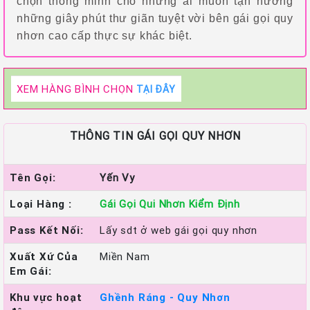
chọn thông minh cho những ai muốn tận hưởng
những giây phút thư giãn tuyệt vời bên gái gọi quy
nhơn cao cấp thực sự khác biệt.
XEM HÀNG BÌNH CHỌN
TẠI ĐÂY
THÔNG TIN GÁI GỌI QUY NHƠN
Tên Gọi:
Yến Vy
Loại Hàng :
Gái Gọi Qui Nhơn Kiểm Định
Pass Kết Nối:
Lấy sdt ở web gái gọi quy nhơn
Xuất Xứ Của
Miền Nam
Em Gái:
Khu vực hoạt
Ghềnh Ráng - Quy Nhơn