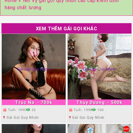
»
Yến Vy gái gọi quy nhơn cao cấp kiểm định
Home
hàng chất lượng
XEM THÊM GÁI GỌI KHÁC
Trúc Na
- 700k
Thùy Dương
- 500k
Tuổi: 1995
32
Tuổi: 1998
100
Gái Gọi Quy Nhơn
Gái Gọi Quy Nhơn
HOT