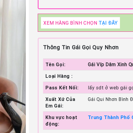
XEM HÀNG BÌNH CHỌN
TẠI ĐÂY
Thông Tin Gái Gọi Quy Nhơn
Tên Gọi:
Gái Víp Dâm Xinh Q
Loại Hàng :
Pass Kết Nối:
lấy sdt ở web gái g
Xuất Xứ Của
Gái Qui Nhơn Bình Đ
Em Gái:
Khu vực hoạt
Trung Thành Phố 
động: