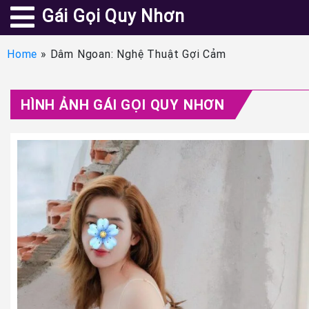
Gái Gọi Quy Nhơn
Home
»
Dâm Ngoan: Nghệ Thuật Gợi Cảm
HÌNH ẢNH GÁI GỌI QUY NHƠN