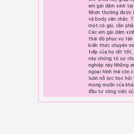
em gái dâm xinh tạ
Nhơn thường được n
và body săn chắc. T
một cô gái, cần ph
Các em gái dâm xin
thái độ phục vụ tậ
kiến thức chuyên mô
tiếp của họ rất tốt
này chứng tỏ sự ch
nghiệp này.Những e
ngoại hình mà còn c
luôn nỗ lực học hỏi
mong muốn của khác
đầu tư công việc củ